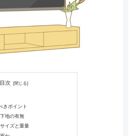
目次
べきポイント
と下地の有無
のサイズと重量
ち家か