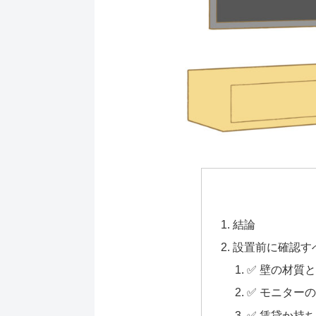
結論
設置前に確認す
✅ 壁の材質
✅ モニター
✅ 賃貸か持