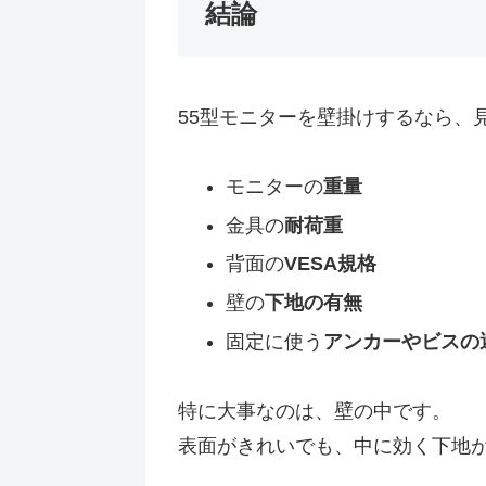
結論
55型モニターを壁掛けするなら、
モニターの
重量
金具の
耐荷重
背面の
VESA規格
壁の
下地の有無
固定に使う
アンカーやビスの
特に大事なのは、壁の中です。
表面がきれいでも、中に効く下地