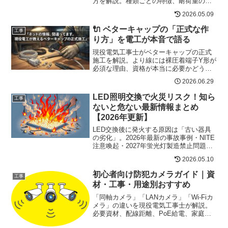
方を解説。種類ごとの特徴、耐荷重の注
意点、失敗しやすい原因、DIY初心者でも
2026.05.09
安全に固定するコツをわかりやすく紹介
します。
🔌 ベターキャップの「正式な作
工事
り方」を電工が本音で語る
現役電気工事士がベターキャップの正式
施工を解説。より線には裸圧着端子Y形が
必須な理由、資格が本当に必要かどうか
の法令根拠、NGな施工例まで現場の実体
2026.06.29
験で語ります。
LED照明交換で火災リスク！知ら
工事
ないと危ない最新情報まとめ
【2026年更新】
LED交換後に発火する原因は「古い器具
の劣化」。2026年最新の事故事例・NITE
注意喚起・2027年蛍光灯製造禁止問題・
補助金情報まで、現役電気工事士が解説
2026.05.10
します。
初心者向け防犯カメラガイド｜資
工事
材・工事・用途別おすすめ
「同軸カメラ」「LANカメラ」「Wi-Fiカ
メラ」の違いを現役電気工事士が解説。
必要資材、配線距離、PoE給電、家庭・
オフィス・工場の用途別おすすめまで。