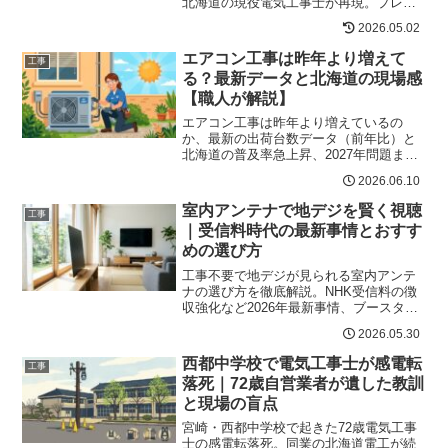
北海道の現役電気工事士が再現。プレー
ト脱着・配線通線の資格境界線、写真記
2026.05.02
録の重要性まで実例でわかる。
エアコン工事は昨年より増えて
工事
る？最新データと北海道の現場感
【職人が解説】
エアコン工事は昨年より増えているの
か、最新の出荷台数データ（前年比）と
北海道の普及率急上昇、2027年問題まで
を電気工事の現場目線でわかりやすく解
2026.06.10
説。早期予約が鍵になる理由もまとめま
した。
室内アンテナで地デジを賢く視聴
工事
｜受信料時代の最新事情とおすす
めの選び方
工事不要で地デジが見られる室内アンテ
ナの選び方を徹底解説。NHK受信料の徴
収強化など2026年最新事情、ブースター
内蔵や薄型タイプの選び方、利用者の口
2026.05.30
コミまでわかりやすく紹介。
西都中学校で電気工事士が感電転
工事
落死｜72歳自営業者が遺した教訓
と現場の盲点
宮崎・西都中学校で起きた72歳電気工事
士の感電転落死。同業の北海道電工が続