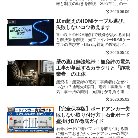
報と制度の動きを解説。2027年1月の一人
親方業務災害報告の義務化、死亡災害の
2026.06.06
実態、特別加入の重要性まで現場目線で
まとめます。
10m超えのHDMIケーブル選び、
工事
失敗しないコツ教えます
10m以上のHDMI配線で映像が乱れる原因
と解決策を解説。光ファイバーHDMIケー
ブルの選び方・Blu-ray対応の確認ポイン
ト・コスパ重視〜国内メーカーのおすす
2026.05.10
め製品を比較紹介。
壁の裏は無法地帯！無免許の電気
工事
工事が蔓延するカラクリと「詐欺
業者」の正体
無資格・無登録の電気工事業者はなぜバ
レない？通報先4窓口、電気工事業法・電
気工事士法の罰則、元請けが背負う連帯
責任を北海道の現役電気工事士が現場視
2026.05.02
点で解説します。
【完全保存版】ボードアンカー失
工事
敗しない取り付け方｜石膏ボード
壁掛けDIY徹底ガイド
石膏ボードに棚やフックを取り付ける前
に知っておきたいボードアンカーの選び