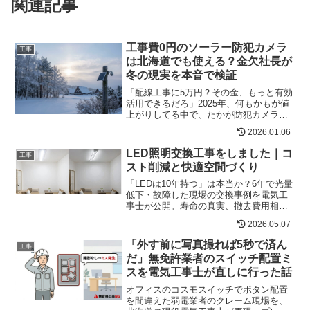
関連記事
工事費0円のソーラー防犯カメラ
工事
は北海道でも使える？金欠社長が
冬の現実を本音で検証
「配線工事に5万円？その金、もっと有効
活用できるだろ」2025年、何もかもが値
上がりしてる中で、たかが防犯カメラの
配線工事に5〜7万円も払うって、正直バ
2026.01.06
カらしくないですか？その金があった
ら、週末のメインレースで勝負できる
LED照明交換工事をしました｜コ
工事
し、出張先で極上の海...
スト削減と快適空間づくり
「LEDは10年持つ」は本当か？6年で光量
低下・故障した現場の交換事例を電気工
事士が公開。寿命の真実、撤去費用相場
（家庭用〜産廃）、新型LED器具設置の
2026.05.07
流れまで実体験で解説。
「外す前に写真撮れば5秒で済ん
工事
だ」無免許業者のスイッチ配置ミ
スを電気工事士が直しに行った話
オフィスのコスモスイッチでボタン配置
を間違えた弱電業者のクレーム現場を、