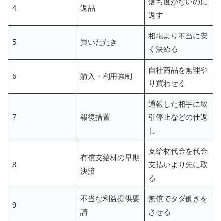
落ち度がないのに
4
返品
返す
相場より不当に安
5
買いたたき
く決める
自社商品を無理や
6
購入・利用強制
り買わせる
通報した相手に取
7
報復措置
引停止などの仕返
し
支給材代金を代金
有償支給材の早期
8
支払いより先に取
決済
る
不当な利益提供要
無償でタダ働きを
9
請
させる