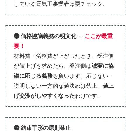
している電気工事業者は要チェック。
❹ 価格協議義務の明文化
←
ここが最重
要！
材料費・労務費が上がったとき、受注側
が値上げを求めたら、発注側は
誠実に協
議に応じる義務
を負います。応じない・
説明しない一方的な値決めは禁止。
値上
げ交渉がしやすくなった
わけです。
❺ 約束手形の原則禁止