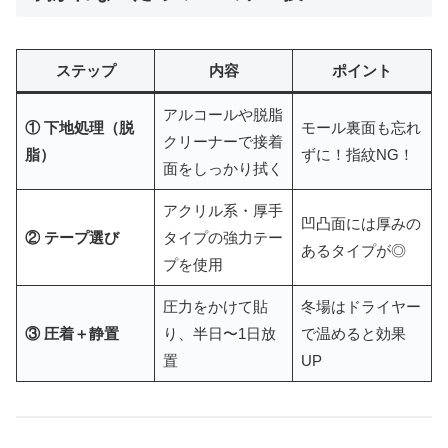
ステップ
内容
ポイント
アルコールや脱脂
① 下地処理（脱
モール裏面も忘れ
クリーナーで接着
脂）
ずに！指紋NG！
面をしっかり拭く
アクリル系・厚手
凹凸面には厚みの
② テープ選び
タイプの強力テー
あるタイプが◎
プを使用
圧力をかけて貼
冬場はドライヤー
③ 圧着＋静置
り、半日〜1日放
で温めると効果
置
UP