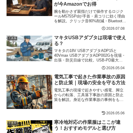
が今Amazonでお得
腕を動かさず親指だけで操作するロジク
ールM575SPdが手首・肩コリに効く理由
を解説。クリック音80%削減・Bluetooth
対応・Amazon限定モデルの今がチャンス
2026.07.08
な理由とは。
マキタUSBアダプタは現場で使え
工具系
る？
マキタの18V USBアダプタADP15と
40Vmax USBアダプタADP002Gを現場・
出張・防災目線で比較。USB-PD最大
105W、スマホ充電回数、注意点、選び方
2026.05.04
をわかりやすく解説。
電気工事で起きた作業事故の原因
工事
と防止策｜現場の安全を守る方法
電気工事の現場で起きやすい感電、脚立
からの転落、工具落下事故の原因と防止
策を解説。身近な作業事故の事例をもと
に、安全確認、声かけ、補助者配置、保
護具の重要性を現場目線でまとめます。
2026.05.06
寒冷地対応の作業服はここが違
工具系
う！おすすめモデルと選び方