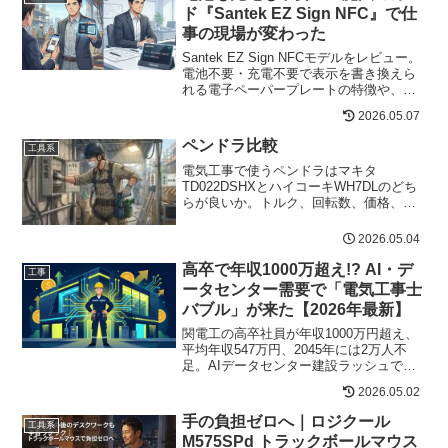
ド『Santek EZ Sign NFC』で仕
事の現場が変わった
Santek EZ Sign NFCモデルをレビュー。
電池不要・充電不要で表示を書き換えら
れる電子ペーパープレートの特徴や、デ
ジタル名刺、QRコード表示、Wi-Fi案内
2026.05.07
板、デスク掲示板としての活用方法を紹
介します。
ペンドラ比較
工具系
電気工事で使うペンドラはマキタ
TD022DSHXとハイコーキWH7DLのどち
らが良いか。トルク、回転数、価格、
Amazon・楽天相場、現場での使いやすさ
を比較。
2026.05.04
高卒で年収1000万超え!? AI・デ
工事
ータセンター需要で「電気工事士
バブル」が来た【2026年最新】
関電工の高卒社員が年収1000万円超え、
平均年収547万円、2045年には2万人不
足。AIデータセンター建設ラッシュで
「電気工事士バブル」が到来。経産省・
2026.05.02
厚労省データで徹底解説。
手の負担ゼロへ｜ロジクール
工具系
M575SPd トラックボールマウス