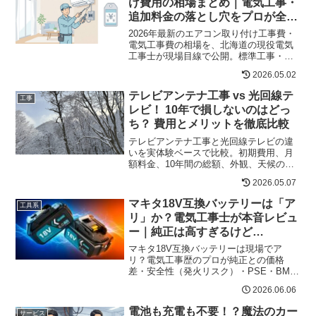
け費用の相場まとめ｜電気工事・
追加料金の落とし穴をプロが全部
バラします
2026年最新のエアコン取り付け工事費・
電気工事費の相場を、北海道の現役電気
工事士が現場目線で公開。標準工事・追
加工事・専用回路増設の総額、量販店比
2026.05.02
較、2027年省エネ基準改定の影響まで徹
底解説。
テレビアンテナ工事 vs 光回線テ
工事
レビ！ 10年で損しないのはどっ
ち？ 費用とメリットを徹底比較
テレビアンテナ工事と光回線テレビの違
いを実体験ベースで比較。初期費用、月
額料金、10年間の総額、外観、天候の影
響、DIYの注意点まで解説。アンテナ工事
2026.05.07
と光回線テレビで迷っている方におすす
めです。
マキタ18V互換バッテリーは「ア
工具系
リ」か？電気工事士が本音レビュ
ー｜純正は高すぎるけど…
マキタ18V互換バッテリーは現場でア
リ？電気工事歴のプロが純正との価格
差・安全性（発火リスク）・PSE・BMS
の選び方を本音解説。SNS口コミ調査と
2026.06.06
賢い使い分け術も紹介。
電池も充電も不要！？魔法のカー
サービス