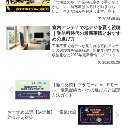
「北海道の冬、作業中に寒さで手がかじ
かむ…」「防寒着はあるけど動きづら
い…」そんな悩みを解決します。寒冷地
対応の作業服は「防寒性能・防水性・動
2026.05.03
きやすさ・サイズ展開」が圧倒的に違い
ます。特に北海道の冬に耐えるには、素
室内アンテナで地デジを賢く視聴
工事
材と設計の工夫が必須です。...
｜受信料時代の最新事情とおすす
めの選び方
工事不要で地デジが見られる室内アンテ
ナの選び方を徹底解説。NHK受信料の徴
収強化など2026年最新事情、ブースター
内蔵や薄型タイプの選び方、利用者の口
2026.05.30
コミまでわかりやすく紹介。
【徹底比較】プラモール vs. Eモー
ル｜電気配線カバーの選び方と固定
方法ガイド
おすすめ10選【決定版】｜電気代節
約＆冷え対策