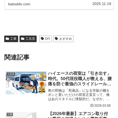
ープ・モールタッカーの使い分けまでわかりやす
2025.11.19
katsublo.com
く紹介します。
工事
工具系
DIY
おすすめ
関連記事
ハイエースの荷室は「引き出す」
工具系
時代。50代現役職人が教える、腰
痛を防ぐ最強のスライドレール
DIY術
奥の荷物は「死蔵品」になる市販の棚を
ポンと置いただけの荷室正直言って、俺
はあのスタイルに懐疑的だ。なぜか。荷
室の奥に押し込んだ工具や資材は、いざ
2026.03.08
という時に取り出せず「死蔵品」と化す
からだ。ケーブルドラム、圧着工具、ブ
【2026年最新】エアコン取り付
工事
レーカー類奥にあるものを...