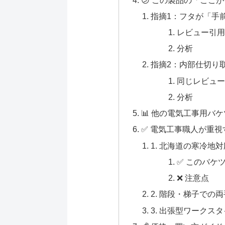
指摘1：フタが「手
レビュー引
分析
指摘2：内部仕切り
同じレビュ
分析
📊 他の電気工事用バ
✅ 電気工事職人が重視
1. 北海道の寒冷地対
✅ このバケ
❌ 注意点
2. 階段・梯子での
3. 出張型ワークス