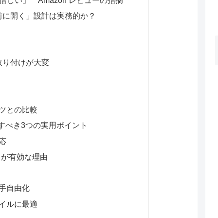
前に開く」設計は実務的か？
用
取り付けが大変
ー
ケツとの比較
すべき3つの実用ポイント
応
ツが有効な理由
両手自由化
タイルに最適