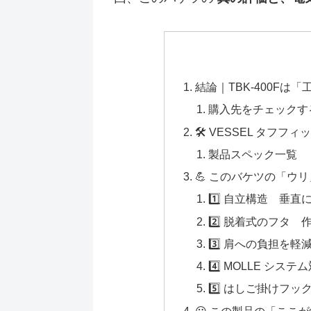
結論｜TBK-400F
購入先をチェックす
🛠️ VESSEL タフフィ
製品スペック一覧
💪 このバケツの「ウ
1️⃣ 自立構造 垂
2️⃣ 脱着式のフタ
3️⃣ 肩への負担を
4️⃣ MOLLE シ
5️⃣ はしご掛けフ
😕 この製品の「ここが