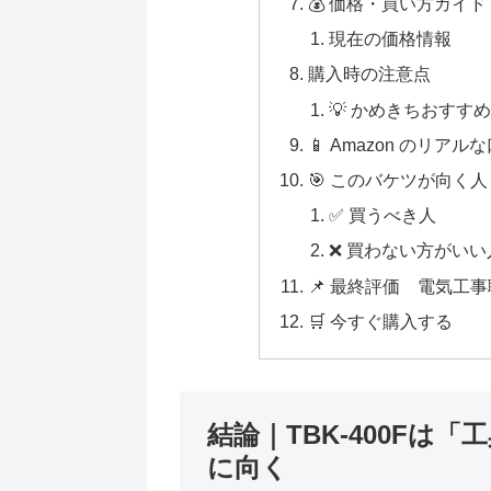
💰 価格・買い方ガイド
現在の価格情報
購入時の注意点
💡 かめきちおすす
📱 Amazon のリア
🎯 このバケツが向く人 
✅ 買うべき人
❌ 買わない方がいい
📌 最終評価 電気工
🛒 今すぐ購入する
結論｜TBK-400Fは
に向く