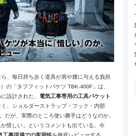
なら、毎日持ち歩く道具が肩や腰に与える負担
）の「タフフィットバケツ TBK-400F」は、
めに設計された、
電気工事専用の工具バケット
なく、ショルダーストラップ・フック・内部
格派。だが、実際のところ使い勝手はどうなのか。
なんか惜しい」というコメントも出ている。今
気工事現場での実用性
を徹底レビューする。