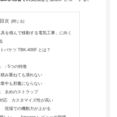
目次
は「工具を積んで移動する電気工事」に向く
る
ットバケツ TBK-400F とは？
リ」：5つの特徴
直に積み重ねても潰れない
 作業中も邪魔にならない
軽減 太めのストラップ
ステム対応 カスタマイズ性が高い
ック 現場での機動力が上がる
惜しい」 Amazon レビューの指摘