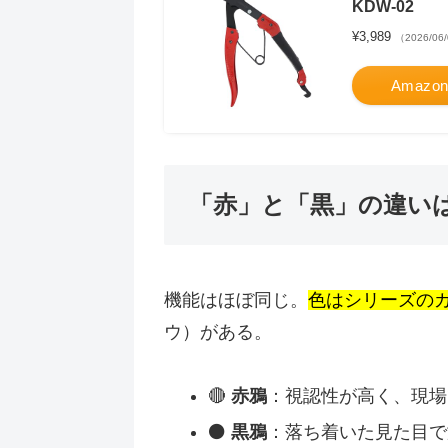
KDW-02
¥3,989
（2026/06
Amazo
「赤」と「黒」の違い
機能はほぼ同じ。
色はシリーズの
ウ）がある。
🔴
赤鴉
：視認性が高く、現場
⚫
黒鴉
：落ち着いた見た目で