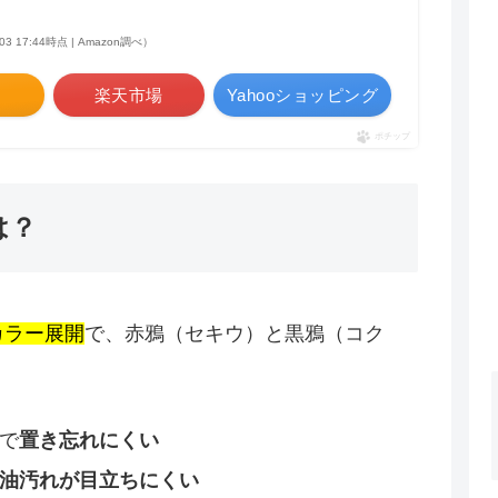
/03 17:44時点 | Amazon調べ）
n
楽天市場
Yahooショッピング
ポチップ
は？
カラー展開
で、赤鴉（セキウ）と黒鴉（コク
で
置き忘れにくい
油汚れが目立ちにくい