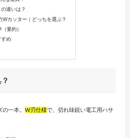
」の違いは？
s 倍力Wカッター｜どっちを選ぶ？
声（要約）
すすめ
具？
ズの一本。
W刃仕様
で、切れ味鋭い電工用ハサ