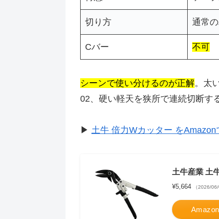
切り方
通常の
Cバー
不可
シーンで使い分けるのが正解
。太
02、硬い軽天を狭所で連続切断す
▶
土牛 倍力Wカッター をAmazo
土牛産業 土牛(
¥5,664
（2026/06
Amazo