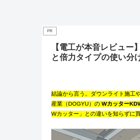
PR
【電工が本音レビュー】土
と倍力タイプの使い分
結論から言う。ダウンライト施工や
産業（DOGYU）の
WカッターKDW
Wカッター」との違いを知らずに