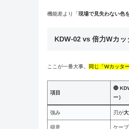
機能差より「
現場で見失わない色
KDW-02 vs 倍力W
ここが一番大事。
同じ「Wカッタ
🔵 K
項目
ー）
強み
刃が
大
得意
ケーブ