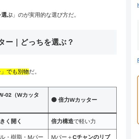
を選ぶ
」のが実用的な選び方だ。
カッター｜どっちを選ぶ？
ー」でも別物
だ。
DW-02（Wカッタ
🟠 倍力Wカッター
きく開く
倍力構造
で軽い力
ル・樹脂・Mバー
Mバー＋
Cチャンのリブ