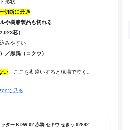
ト形状
ー切断に最適
ルや樹脂製品も切れる
2.0×3芯）
し込みやすい
）／黒鴉（コクウ）
ない
。ここを勘違いすると現場で泣く。
zonで見る
ター KDW-02 赤鴉 セキウ せきう 02892