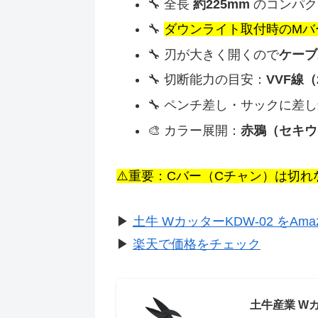
🔧 全長
約225mm
のコンパク
🔧
ダウンライト取付時のMバ
🔧 刃が大きく開くので
ケーブ
🔧 切断能力の目安：
VVF線（
🔧 ペンチ差し・サックに差
🎨 カラー展開：
赤鴉（セキウ
⚠️重要：Cバー（Cチャン）は切れ
▶
土牛 WカッターKDW-02 をAma
▶
楽天で価格をチェック
土牛産業 Wカッ