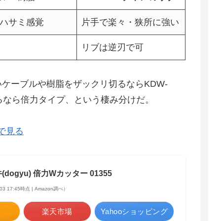
ハサミ感覚
片手で楽々・狭所に強い
リブは逆刃で可
いケーブルや樹脂をザックリ切るならKDW-
るなら倍力タイプ、という棲み分けだ。
nで見る
dogyu) 倍力Wカッター 01355
/03 17:45時点 | Amazon調べ）
n
楽天市場
Yahooショッピング