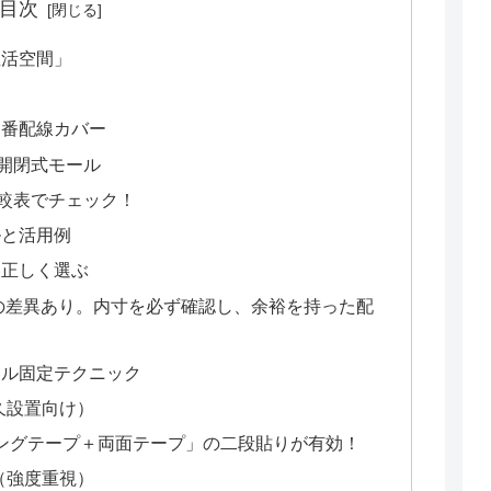
目次
生活空間」
定番配線カバー
開閉式モール
較表でチェック！
ルと活用例
を正しく選ぶ
の差異あり。内寸を必ず確認し、余裕を持った配
ール固定テクニック
久設置向け）
ングテープ＋両面テープ」の二段貼りが有効！
（強度重視）