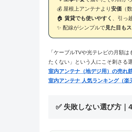
💰 屋根上アンテナより
安価
（
🏠
賃貸でも使いやすく
、引っ
✨ 配線がシンプルで
見た目もス
「ケーブルTVや光テレビの月額は
たくない」という人にこそ刺さる
室内アンテナ（地デジ用）の売れ筋ラ
室内アンテナ 人気ランキング（楽
✅ 失敗しない選び方｜