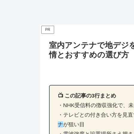
PR
室内アンテナで地デジ
情とおすすめの選び方
📺 この記事の3行まとめ
・NHK受信料の徴収強化で、
・テレビとの付き合い方を見直
ナ
が狙い目
・電波強度と設置場所さえ押さ