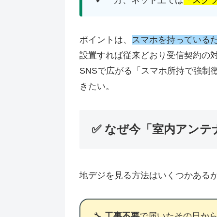
✔ 一方、ネット上では
「スク
ポイントは、
スマホを持っている
設置すれば従来どおり受信契約の
SNSで広がる「スマホ所持で強制
きたい。
✅ なぜ今「室内アンテ
地デジを見る方法はいくつかある
🔧
工事不要
で届いたその日か