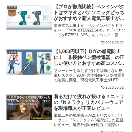
【プロが徹底比較】ペンインパク
工具系
トはマキタとパナソニックどっち
がおすすめ？新人電気工事士が最
初に買うべき理由
現役電気工事士が、ペンインパクトドラ
イバー「マキタTD022DSHX」と「パナソ
ニックEZ7521LA2S」をスペック・価
格・現場での使い勝手で徹底比較。新人
2026.05.02
が最初の1台に選ぶべきモデルを結論付け
ます。
【1,000円以下】DIYの感電防止
工具系
に！「非接触ペン型検電器」の正
しい使い方とおすすめ高コスパ電
圧テスター
ブレーカーを落とすだけでは防げない感
電リスクを、980円の非接触ペン型検電器
で確実に回避。現役電気工事士がLED＋
ブザー付きモデルの正しい使い方・動作
2026.05.02
確認・資格範囲まで解説。
着るだけで疲れが抜ける？ニトリ
工具系
の「Nミラク」リカバリーウェア
を現場職人が正直レビュー
電気工事の現場職人がニトリのリカバリ
ーウェア「Nミラク」を3週間試した正直
レビュー。遠赤外線の仕組み・実際の効
果・1,490円のコスパまで徹底解説。肉体