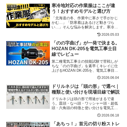
寒冷地対応の作業服はここが違
工具系
う！おすすめモデルと選び方
「北海道の冬、作業中に寒さで手がかじ
かむ…」「防寒着はあるけど動きづら
い…」そんな悩みを解決します。寒冷地
対応の作業服は「防寒性能・防水性・動
2026.05.03
きやすさ・サイズ展開」が圧倒的に違い
ます。特に北海道の冬に耐えるには、素
「のの字曲げ」が一発で決まる。
工具系
材と設計の工夫が必須です。...
HOZAN DK-205を電気工事士目
線でレビュー
第二種電気工事士の技能試験で苦戦しが
ちな「のの字曲げ」を素早くキレイに仕
上げるHOZAN DK-205を、電気工事目線
で徹底レビュー。使い方のコツ、注意
2026.06.04
点、口コミ、あわせて揃えたい工具まで
事実ベースでまとめました。
ドリルネジは「頭の形」で選べ｜
工具系
種類と使い分けを現場目線で解説
ドリルネジは頭の形で用途がまるで違
う。皿頭・なべ頭・ワッシャー頭・超低
頭・六角頭の特徴と使い分けを電気工事
の現場目線でわかりやすく解説。DIY初心
2026.06.18
者から職人まで使えるネジ選びの基本。
「あちっ！」首元の切り粉ストレ
工事