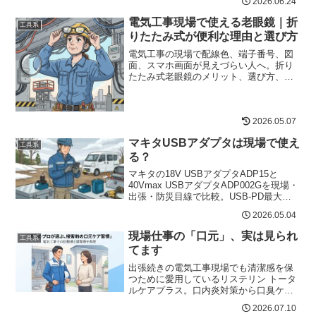
2026.06.24
労働・翌朝の疲れが気になる人必見。
電気工事現場で使える老眼鏡｜折
工具系
りたたみ式が便利な理由と選び方
電気工事の現場で配線色、端子番号、図
面、スマホ画面が見えづらい人へ。折り
たたみ式老眼鏡のメリット、選び方、注
意点を現場目線で解説します。
2026.05.07
マキタUSBアダプタは現場で使え
工具系
る？
マキタの18V USBアダプタADP15と
40Vmax USBアダプタADP002Gを現場・
出張・防災目線で比較。USB-PD最大
105W、スマホ充電回数、注意点、選び方
2026.05.04
をわかりやすく解説。
現場仕事の「口元」、実は見られ
工具系
てます
出張続きの電気工事現場でも清潔感を保
つために愛用しているリステリン トータ
ルケアプラス。口内炎対策から口臭ケア
まで、実体験とリアルな口コミをまとめ
2026.07.10
て紹介。