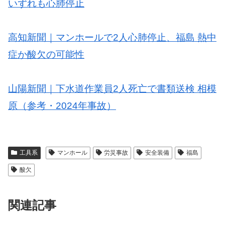
いずれも心肺停止
高知新聞｜マンホールで2人心肺停止、福島 熱中
症か酸欠の可能性
山陽新聞｜下水道作業員2人死亡で書類送検 相模
原（参考・2024年事故）
工具系
マンホール
労災事故
安全装備
福島
酸欠
関連記事