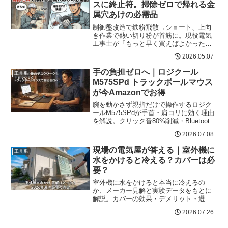
スに終止符。掃除ゼロで帰れる金
属穴あけの必需品
制御盤改造で鉄粉飛散→ショート、上向
き作業で熱い切り粉が首筋に。現役電気
工事士が「もっと早く買えばよかった」
と語る金属用ホールソーダストカバーの
2026.05.07
実戦活用法を公開。
手の負担ゼロへ｜ロジクール
工具系
M575SPd トラックボールマウス
が今Amazonでお得
腕を動かさず親指だけで操作するロジク
ールM575SPdが手首・肩コリに効く理由
を解説。クリック音80%削減・Bluetooth
対応・Amazon限定モデルの今がチャンス
2026.07.08
な理由とは。
現場の電気屋が答える｜室外機に
工具系
水をかけると冷える？カバーは必
要？
室外機に水をかけると本当に冷えるの
か、メーカー見解と実験データをもとに
解説。カバーの効果・デメリット・選び
方、よしず・サーキュレーターなど節電
2026.07.26
グッズも紹介。