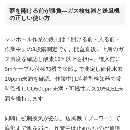
蓋を開ける前が勝負—ガス検知器と送風機
の正しい使い方
マンホール作業の鉄則は「開ける前・入る前・
作業中」の3段階測定です。開蓋直後に上層のガ
ス濃度を確認し酸素18%以上を担保、進入前に
5mケーブル付検知器で底部まで測定し硫化水素
10ppm未満を確認、作業中は装着型検知器で常
時監視しCO50ppm未満・可燃性ガス10%LEL未
満を維持します。
同時に強制換気が必須。送風機（ブロワー）で
底部まで風を届け、作業中は止めないのが原則