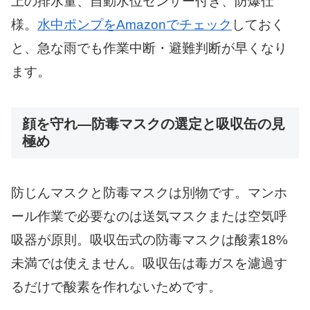
上の排水量、自動水位センサー付き、防爆仕
様。
水中ポンプをAmazonでチェック
しておく
と、急な雨でも作業中断・避難判断が早くなり
ます。
顔を守れ—防毒マスクの選定と吸収缶の見
極め
防じんマスクと防毒マスクは別物です。マンホ
ール作業で必要なのは送気マスクまたは空気呼
吸器が原則。吸収缶式の防毒マスクは酸素18%
未満では使えません。吸収缶は毒ガスを濾過す
るだけで酸素を作れないためです。