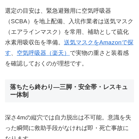
選定の目安は、緊急避難用に空気呼吸器
（SCBA）を地上配備、入坑作業者は送気マスク
（エアラインマスク）を常用、補助として硫化
水素用吸収缶を準備。
送気マスクをAmazonで探
す
、
空気呼吸器（楽天）
で実物の重さと装着感
を確認しておくのが理想です。
落ちたら終わり—三脚・安全帯・レスキュ
ー体制
深さ4mの縦穴では自力脱出は不可能。意識を失
った瞬間に救助手段がなければ即・死亡事故に
なります。