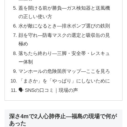
蓋を開ける前が勝負—ガス検知器と送風機
の正しい使い方
水が敵になるとき—排水ポンプ選びの鉄則
顔を守れ—防毒マスクの選定と吸収缶の見
極め
落ちたら終わり—三脚・安全帯・レスキュ
ー体制
マンホールの危険箇所マップ—ここを見ろ
「まさか」を「やっぱり」にしないために
🗣 SNSの口コミ｜現場の声
深さ4mで2人心肺停止—福島の現場で何が
あった