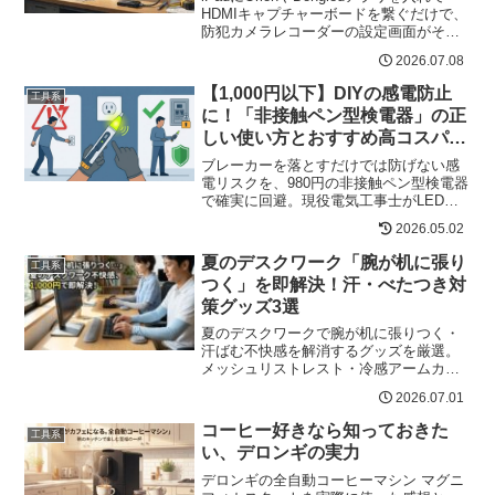
HDMIキャプチャーボードを繋ぐだけで、
防犯カメラレコーダーの設定画面がその
ままiPadに映る。専用モニター不要・工
2026.07.08
事不要の賢い活用術を解説。
【1,000円以下】DIYの感電防止
工具系
に！「非接触ペン型検電器」の正
しい使い方とおすすめ高コスパ電
圧テスター
ブレーカーを落とすだけでは防げない感
電リスクを、980円の非接触ペン型検電器
で確実に回避。現役電気工事士がLED＋
ブザー付きモデルの正しい使い方・動作
2026.05.02
確認・資格範囲まで解説。
夏のデスクワーク「腕が机に張り
工具系
つく」を即解決！汗・べたつき対
策グッズ3選
夏のデスクワークで腕が机に張りつく・
汗ばむ不快感を解消するグッズを厳選。
メッシュリストレスト・冷感アームカバ
ー・デスクアームレストの特徴と選び方
2026.07.01
をわかりやすく解説します。
コーヒー好きなら知っておきた
工具系
い、デロンギの実力
デロンギの全自動コーヒーマシン マグニ