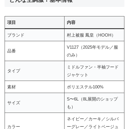
項目
内容
ブランド
村上被服 鳳皇（HOOH）
V1127（2025年モデル／服
品番
のみ）
ミドルファン・半袖フード
タイプ
ジャケット
素材
ポリエステル100%
S〜6L（8L展開のショップ
サイズ
も）
ネイビー／カーキ／シルバ
カラー
ーグレー／ライトベージュ