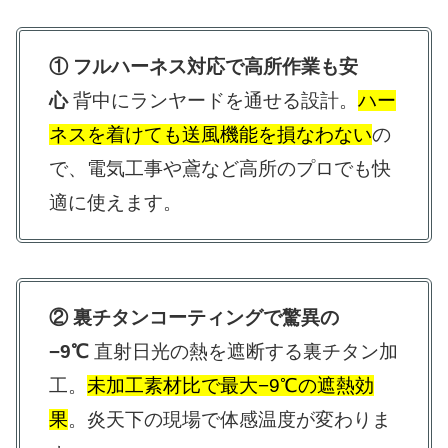
① フルハーネス対応で高所作業も安
心
背中にランヤードを通せる設計。
ハー
ネスを着けても送風機能を損なわない
の
で、電気工事や鳶など高所のプロでも快
適に使えます。
② 裏チタンコーティングで驚異の
−9℃
直射日光の熱を遮断する裏チタン加
工。
未加工素材比で最大−9℃の遮熱効
果
。炎天下の現場で体感温度が変わりま