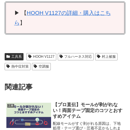
▶ 【
HOOH V1127の詳細・購入はこち
ら
】
工具系
HOOH V1127
フルハーネス対応
村上被服
熱中症対策
空調服
関連記事
【プロ直伝】モールが剥がれな
工事
い！両面テープ固定のコツとおす
すめアイテム
配線モールがすぐ剥がれる原因は、下地
処理・テープ選び・圧着不足かもしれま