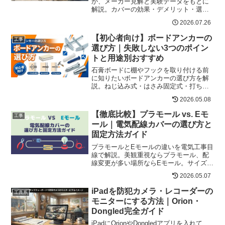
か、メーカー見解と実験データをもとに
解説。カバーの効果・デメリット・選び
方、よしず・サーキュレーターなど節電
2026.07.26
グッズも紹介。
【初心者向け】ボードアンカーの
工事
選び方｜失敗しない3つのポイン
トと用途別おすすめ
石膏ボードに棚やフックを取り付ける前
に知りたいボードアンカーの選び方を解
説。ねじ込み式・はさみ固定式・打ち込
み式の違い、耐荷重の注意点、失敗しな
2026.05.08
い施工ポイントを現場目線で紹介しま
す。
【徹底比較】プラモール vs. Eモ
工事
ール｜電気配線カバーの選び方と
固定方法ガイド
プラモールとEモールの違いを電気工事目
線で解説。美観重視ならプラモール、配
線変更が多い場所ならEモール。サイズ選
び、固定方法、両面テープ・モールタッ
2026.05.07
カーの使い分けまでわかりやすく紹介し
ます。
iPadを防犯カメラ・レコーダーの
工具系
モニターにする方法｜Orion・
Dongled完全ガイド
iPadにOrionやDongledアプリを入れて