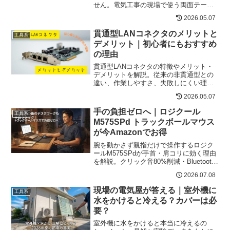
せん。電気工事の現場で使う両面テープ
固定のコツ、賃貸で壁を傷めにくい方
2026.05.07
法、おすすめアイテムを解説します。
貫通型LANコネクタのメリットと
工具系
デメリット｜初心者にもおすすめ
の理由
貫通型LANコネクタの特徴やメリット・
デメリットを解説。従来の非貫通型との
違い、作業しやすさ、失敗しにくい理
由、専用工具の必要性や選び方を初心者
2026.05.07
向けに紹介します。
手の負担ゼロへ｜ロジクール
工具系
M575SPd トラックボールマウス
が今Amazonでお得
腕を動かさず親指だけで操作するロジク
ールM575SPdが手首・肩コリに効く理由
を解説。クリック音80%削減・Bluetooth
対応・Amazon限定モデルの今がチャンス
2026.07.08
な理由とは。
現場の電気屋が答える｜室外機に
工具系
水をかけると冷える？カバーは必
要？
室外機に水をかけると本当に冷えるの