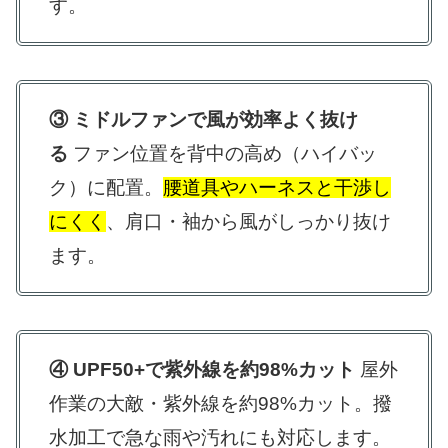
す。
③ ミドルファンで風が効率よく抜け
る
ファン位置を背中の高め（ハイバッ
ク）に配置。
腰道具やハーネスと干渉し
にくく
、肩口・袖から風がしっかり抜け
ます。
④ UPF50+で紫外線を約98%カット
屋外
作業の大敵・紫外線を約98%カット。撥
水加工で急な雨や汚れにも対応します。