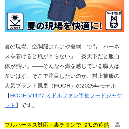
夏の現場、空調服はもはや命綱。でも「ハーネ
スを着けると風が回らない」「炎天下だと服自
体が熱い」——そんな不満を感じている職人は
多いはず。そこで注目したいのが、村上被服の
人気ブランド鳳皇（HOOH）の2025年モデル
【
HOOH V1127 ミドルファン半袖フードジャケ
ット
】です。
フルハーネス対応＋裏チタンで−9℃の遮熱
。高