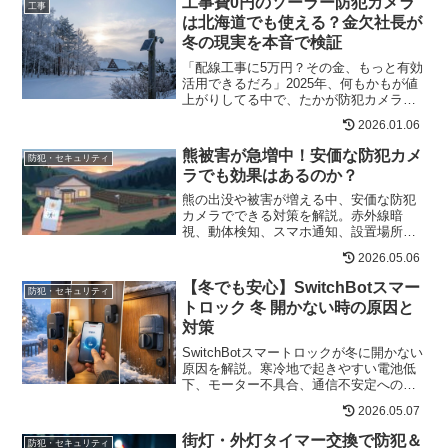
工事費0円のソーラー防犯カメラ
工事
は北海道でも使える？金欠社長が
冬の現実を本音で検証
「配線工事に5万円？その金、もっと有効
活用できるだろ」2025年、何もかもが値
上がりしてる中で、たかが防犯カメラの
配線工事に5〜7万円も払うって、正直バ
2026.01.06
カらしくないですか？その金があった
ら、週末のメインレースで勝負できる
熊被害が急増中！安価な防犯カメ
防犯・セキュリティ
し、出張先で極上の海...
ラでも効果はあるのか？
熊の出没や被害が増える中、安価な防犯
カメラでできる対策を解説。赤外線暗
視、動体検知、スマホ通知、設置場所の
ポイントを現場目線でわかりやすく紹介
2026.05.06
します。
【冬でも安心】SwitchBotスマー
防犯・セキュリティ
トロック 冬 開かない時の原因と
対策
SwitchBotスマートロックが冬に開かない
原因を解説。寒冷地で起きやすい電池低
下、モーター不具合、通信不安定への対
策や、物理鍵・キーパッド併用、ファー
2026.05.07
ムウェア更新方法を紹介します。
街灯・外灯タイマー交換で防犯＆
防犯・セキュリティ