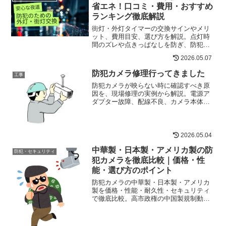
省エネ！口コミ・費用・おすすめ
ランキング徹底解説
街灯・外灯タイマーの交換サインやメリ
ット、費用目安、選び方を解説。点灯時
間のズレや点きっぱなしを防ぎ、防犯対
策や省エネにつながるおすすめ屋外タイ
2026.05.07
マーも紹介します。
防犯カメラ修理行ってきました
工事
防犯カメラが映らない時に確認すべき原
因を、現場修理の実例から解説。電源ア
ダプター故障、配線不良、カメラ本体不
良の切り分け方法と、カメラテスター
5200PLUSの使い方も紹介。
2026.05.04
中華製・日本製・アメリカ製の防
防犯・セキュリティ
犯カメラを徹底比較｜価格・性
能・選び方のポイント
防犯カメラの中華製・日本製・アメリカ
製を価格・性能・耐久性・セキュリティ
で徹底比較。高市政権の中国製規制動
向、AI・4K最新トレンド、用途別おすす
めを電気工事の現場視点で整理しまし
た。