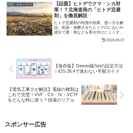
【話題】ヒトデでクマ・シカ対
防犯・セキュリティ
策！？北海道発の「ヒトデ忌避
剤」を徹底解説
ヒトデ忌避剤の特徴や効果、使い方を解
説。乾燥・発酵させたヒトデのにおいや
成分で鹿・熊などを寄せ付けにくくす
る、北海道発の天然害獣対策を紹介しま
2026.05.07
す。
【保存版】Gemini版Siriの設定方法
｜iOS 26.4で迷わない手順ガイド
【電気工事士が解説】電線の種類は
これで完璧！VVF・CV・IV・VCTF
をどんな時に使う？現場のリアル
スポンサー広告