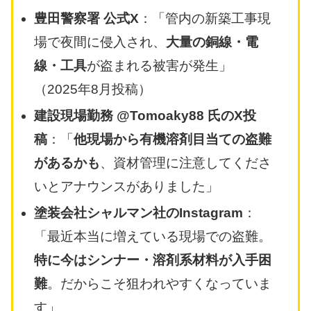
豊田警察署 公式X
：「管内の新築工事現
場で夜間に侵入され、
大量の銅線・電
線・工具
が盗まれる被害が発生」
（2025年8月投稿）
建設現場勤務 @Tomoaky88 氏のX投
稿
：「
他現場から有機溶剤目当ての盗難
があるかも
、資材管理に注意してくださ
いとアナウンスがありました」
塗装会社シャルマン社のInstagram
：
「最近本当に増えている現場での盗難。
特に今はシンナー・溶剤系材料が入手困
難
。だからこそ狙われやすくなっていま
す」