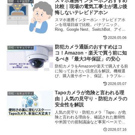
スマホ連携インターホンおすすめ
防犯・セキュリティ
比較｜現場の電気工事士が選ぶ後
悔しないテレビドアホン
スマホ連携インターホン・テレビドアホ
ンを現場目線で比較。パナソニック、
Ring、Google Nest、SwitchBot、アイホ
ンの違い、工事の有無、録画方式、賃
2026.05.06
貸・戸建て・店舗向けの選び方をわかり
やすく解説。
防犯カメラ通販のおすすめはコ
防犯・セキュリティ
コ！Amazon・楽天で買う前に知
るべき「最大3年保証」の安心
防犯カメラをAmazonや楽天で購入する前
に知っておきたい注意点を解説。機種選
び、購入後サポート、保証、トラブル対
応の違いから、専門通販「防犯プレミア
2026.05.07
ム」を選ぶメリットを紹介します。
Tapoカメラが危険と言われる理
防犯・セキュリティ
由｜人気の見守り・防犯カメラの
安全性を解説
人気の見守り・防犯カメラ「Tapo」が危
険と言われる理由を、確認された脆弱性
や米国での規制議論など事実ベースで解
説。安全に使うための対策も紹介しま
2026.07.16
す。