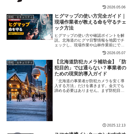
2026.05.06
ヒグマップの使い方完全ガイド｜
防犯・セキュリティ
現場作業者が教える命を守るチェ
ック方法
ヒグマップの使い方や確認ポイントを解
説。北海道のヒグマ目撃情報を地図でチ
ェックし、現場作業や山林作業前にでき
る熊対策、携行品、遭遇時の注意点を紹
2026.05.07
介します。
【北海道防犯カメラ補助金】「防
防犯・セキュリティ
犯目的」では通らない？事業者の
ための現実的導入ガイド
「北海道の事業者が防犯カメラを安く導
入する方法」だけを書きます。金欠でも
諦める必要はありません。まず防犯目的
では通らない？補助金の現実べき現実個
人事業主が単独で申請できる「防犯カメ
ラ専用補助金」は、北海道内にほとんど
存在しません。Googl...
2025.12.13