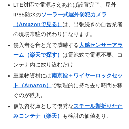
LTE対応で電源さえあれば設置完了、屋外
IP65防水の
ソーラー式屋外防犯カメラ
（Amazonで見る）
は、出張続きの自営業者
の現場常駐の代わりになります。
侵入者を音と光で威嚇する
人感センサーアラ
ーム（楽天で探す）
は電池式で電源不要、コ
ンテナ内に放り込むだけ。
重量物資材には
南京錠＋ワイヤーロックセッ
ト（Amazon）
で物理的に持ち去り時間を稼
ぐのが鉄則。
仮設資材庫として優秀な
スチール製折りたた
みコンテナ（楽天）
も検討の価値あり。