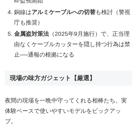
即監視開始
銅線は
アルミケーブルへの切替
も検討（警視
庁も推奨）
金属盗対策法
（2025年9月施行）で、正当理
由なくケーブルカッターを隠し持つ行為は禁
止──通報の根拠になる
現場の味方ガジェット【厳選】
夜間の現場を一晩中守ってくれる相棒たち。実
体験ベースで使いやすいモデルをピックアッ
プ。