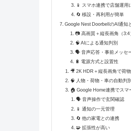
📱 スマホ連携で店舗運用
🔄 移設・再利用が簡単
Google Nest DoorbellのAI
📷 高画質＋縦長画角（3:4
🧠 AIによる通知判別
🗣️ 音声応答・事前メッセ
🔋 電源方式と設置性
🎥 2K HDR＋縦長画角で荷
🧠 人物・荷物・車の自動判
🏠 Google Home連携で
🗣️ 音声操作で玄関確認
📱 通知の一元管理
🔄 他の家電との連携
🧩 拡張性が高い