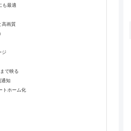
にも最適
通知と高画質
）
ージ
物まで映る
別通知
スマートホーム化