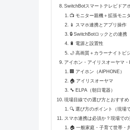
SwitchBotスマートテレビ
📺 モニター親機＋拡張モニ
📱 スマホ連携とアプリ操作
🔒 SwitchBotロックとの連携
🔋 電源と設置性
🌙 高画質＋カラーナイトビ
アイホン・アイリスオーヤマ・E
🏢 アイホン（AIPHONE）
🏠 アイリスオーヤマ
🔧 ELPA（朝日電器）
現場目線での選び方とおすすめ
🔍 選び方のポイント（現
スマホ連携は必須か？現場での
🏠 一般家庭・子育て世帯・