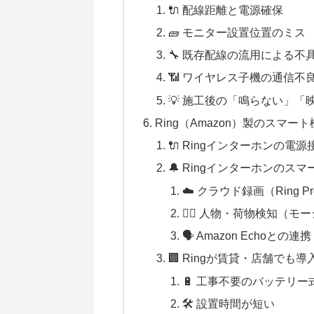
🔌 配線距離と電源確保
🧱 モニター設置位置のミス
🔧 既存配線の流用による不
📶 ワイヤレス子機の通信不
💡 施工後の「鳴らない」「
Ring（Amazon）製のスマー
🔌 Ringインターホンの電
🔔 Ringインターホンのス
☁️ クラウド録画（Ring Pr
🧍‍♂️ 人物・荷物検知（
🗣️ Amazon Echoとの連携
🏢 Ringが賃貸・店舗でも
🔋 工事不要のバッテリー
🛠 設置時間が短い