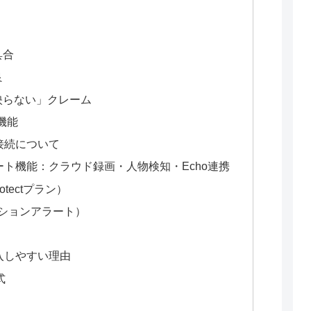
具合
良
映らない」クレーム
ト機能
源接続について
マート機能：クラウド録画・人物検知・Echo連携
otectプラン）
モーションアラート）
導入しやすい理由
式