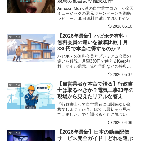
競馬の配当より確実な件
Amazon Music派の自営業ブロガーが楽天
ミュージックの還元キャンペーンを徹底
レビュー。30日無料お試しで200ポイン
ト、1人紹介で1,000ポイント（上限な
2026.05.10
し）、年額プラン半額還元の3本立て。
Alexa対応で使い勝手も◎、Amazon派で
【2026年最新】ハピホテ有料・
サービス
も「サブ」で持つ価値ありの理由を率直
無料会員の違いを徹底比較｜月
に解説。
330円で本当に得するのか？
ハピホテの無料会員とプレミアム会員の
違いを解説。月額330円で使えるKeep無
料、マイル還元、先行予約などの特典
や、どんな人におすすめかをわかりやす
2026.05.07
く紹介します。
【自営業者が本音で語る】行政書
サービス
士は取るべきか？電気工事20年の
現場から見えたリアルな答え
「行政書士って自営業者には関係ない資
格でしょ？」正直、ぼくも最初そう思っ
ていました。でも調べるうちに気づいた
んです。電気工事の自営業者こそ、行政
2026.04.06
書士の知識が一番リアルに役立つという
ことに。これは現場20年の経験から語
【2026年最新】日本の動画配信
サービス
る、自営業者目線のガチな...
サービス完全ガイド｜どれを選ぶ