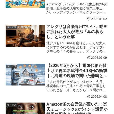
Amazonプライムデー2026は史上初の6月
開催。北海道の現場で働く電気工事士
が、ハンディファン・ネッククーラー・
冷風機など今夏ガチで使える熱中症対策7
2026.05.02
選とポイント還元の攻略法を解説しま
す。
アレクサは音楽専用でいい。動画
サービス
に疲れた大人が選ぶ「耳の暮ら
し」という正解
地デジもYouTubeも疲れる、そんな大人
におすすめなのが音楽とオーディオブッ
ク中心の「耳の暮らし」。アレクサの音
楽専用活用法とAudibleの実際の口コミ
2026.07.09
を、出張の多い現場目線でリアルに解説
します。
【2026年5月から】電気代また値
サービス
上げ？再エネ賦課金4.18円の衝撃
｜北海道の現場で聞いた悲鳴と今
すぐできる節電術
「また電気代上がるんですか？」先月、
札幌市内の一戸建て住宅で電気工事をし
ていたとき、施主さんからこう聞かれ
た。手元の請求書を見せてもらうと、冬
2026.04.08
場の電気代が3万円を超えている。オール
電化で暖房も給湯も全部電気。北海道の
Amazon派の自営業が驚いた！楽
サービス
冬はそれだけで家計を圧迫...
天ミュージックのポイント還元が