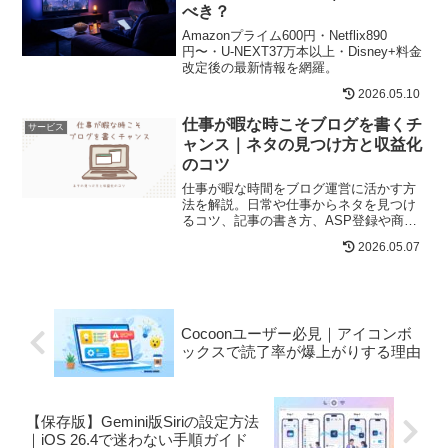
べき？
Amazonプライム600円・Netflix890
円〜・U-NEXT37万本以上・Disney+料金
改定後の最新情報を網羅。
2026.05.10
仕事が暇な時こそブログを書くチ
サービス
ャンス｜ネタの見つけ方と収益化
のコツ
仕事が暇な時間をブログ運営に活かす方
法を解説。日常や仕事からネタを見つけ
るコツ、記事の書き方、ASP登録や商品
紹介による収益化のポイントを初心者向
2026.05.07
けに紹介します。
Cocoonユーザー必見｜アイコンボ
ックスで読了率が爆上がりする理由
【保存版】Gemini版Siriの設定方法
｜iOS 26.4で迷わない手順ガイド