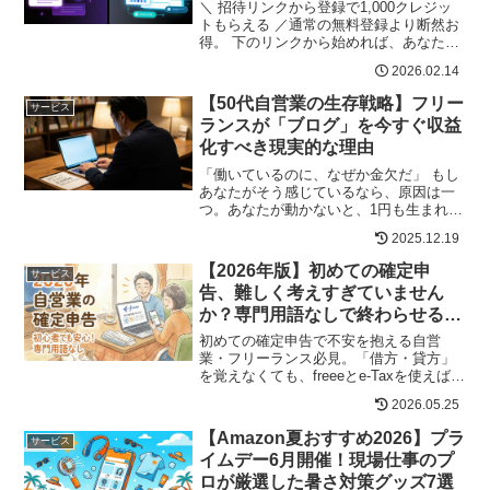
＼ 招待リンクから登録で1,000クレジッ
トもらえる ／通常の無料登録より断然お
得。 下のリンクから始めれば、あなたに
ボーナス1,000クレジットがそのまま付与
2026.02.14
される。 普通に登録したら0。この差は
デカい。※Google または Micro...
【50代自営業の生存戦略】フリー
サービス
ランスが「ブログ」を今すぐ収益
化すべき現実的な理由
「働いているのに、なぜか金欠だ」 もし
あなたがそう感じているなら、原因は一
つ。あなたが動かないと、1円も生まれな
い働き方をしているからです。北海道中
2025.12.19
を飛び回り、必死に汗をかいている50代
のベテランこそ、ネット上に「もう一人
【2026年版】初めての確定申
サービス
の自分（ブログ）」...
告、難しく考えすぎていません
か？専門用語なしで終わらせる方
法
初めての確定申告で不安を抱える自営
業・フリーランス必見。「借方・貸方」
を覚えなくても、freeeとe-Taxを使えば質
問に答えるだけで申告完了。自宅のコタ
2026.05.25
ツから提出する具体的な手順と、申告期
限3月16日に間に合わせる準備の進め方を
【Amazon夏おすすめ2026】プラ
サービス
実体験で解説。
イムデー6月開催！現場仕事のプ
ロが厳選した暑さ対策グッズ7選