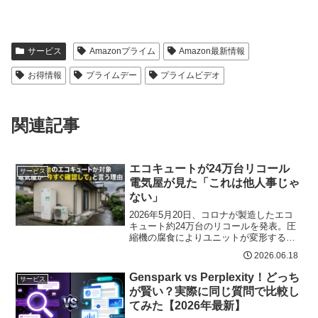
サービス
Amazonプライム
Amazon最新情報
お得情報
プライムデー
プライムビデオ
関連記事
エコキュートが24万台リコール
サービス
電気屋が見た「これは他人事じゃ
ない」
2026年5月20日、コロナが製造したエコ
キュート約24万台のリコールを発表。圧
縮機の腐食によりユニットが変形する可
能性。電気工事のプロ目線で対象機種の
2026.06.18
確認方法・対応手順を解説。
Genspark vs Perplexity！どっち
サービス
が賢い？実際に同じ質問で比較し
てみた【2026年最新】