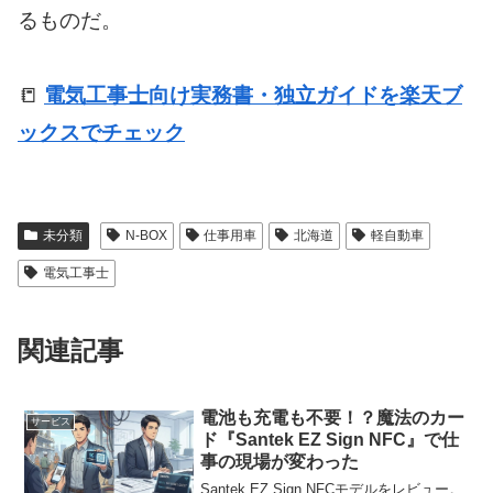
るものだ。
📒
電気工事士向け実務書・独立ガイドを楽天ブ
ックスでチェック
未分類
N-BOX
仕事用車
北海道
軽自動車
電気工事士
関連記事
電池も充電も不要！？魔法のカー
サービス
ド『Santek EZ Sign NFC』で仕
事の現場が変わった
Santek EZ Sign NFCモデルをレビュー。