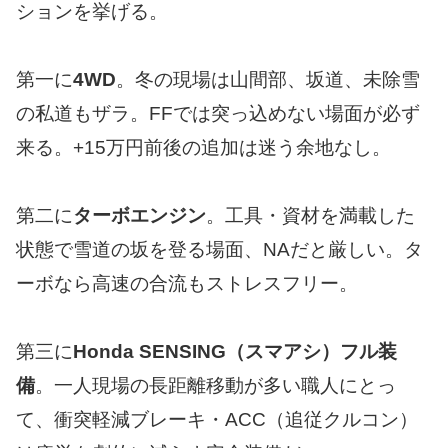
ションを挙げる。
第一に
4WD
。冬の現場は山間部、坂道、未除雪
の私道もザラ。FFでは突っ込めない場面が必ず
来る。+15万円前後の追加は迷う余地なし。
第二に
ターボエンジン
。工具・資材を満載した
状態で雪道の坂を登る場面、NAだと厳しい。タ
ーボなら高速の合流もストレスフリー。
第三に
Honda SENSING（スマアシ）フル装
備
。一人現場の長距離移動が多い職人にとっ
て、衝突軽減ブレーキ・ACC（追従クルコン）