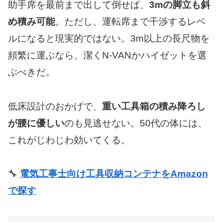
助手席を最前まで出して倒せば、
3mの脚立も斜
め積み可能
。ただし、運転席まで干渉するレベ
ルになると現実的ではない。3m以上の長尺物を
頻繁に運ぶなら、潔くN-VANかハイゼットを選
ぶべきだ。
低床設計のおかげで、
重い工具箱の積み降ろし
が腰に優しい
のも見逃せない。50代の体には、
これがじわじわ効いてくる。
🔧
電気工事士向け工具収納コンテナをAmazon
で探す