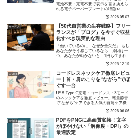
電池不要・充電不要で表示を書き換えら
れる電子ペーパープレートの特徴や、デ
ジタル名刺、QRコード表示、Wi-Fi案内
2026.05.07
板、デスク掲示板としての活用方法を紹
介します。
【50代自営業の生存戦略】フリー
サービス
ランスが「ブログ」を今すぐ収益
化すべき現実的な理由
「働いているのに、なぜか金欠だ」 もし
あなたがそう感じているなら、原因は一
つ。あなたが動かないと、1円も生まれな
い働き方をしているからです。北海道中
2025.12.19
を飛び回り、必死に汗をかいている50代
のベテランこそ、ネット上に「もう一人
コードレスネックケア徹底レビュ
未分類
の自分（ブログ）」...
ー｜首・肩のこりを“ながら”でほ
ぐす一台
USB Type-C充電・コードレス・3モード
のネックケアを徹底レビュー。軽量静音
で“ながら”ケアできる人気の首肩ケア機器
の特徴、SNS口コミ、ペースメーカー併
2026.06.06
用不可などの注意点まで率直に解説。父
の日ギフトにも。
PDFをPNGに高画質変換！文字
未分類
がぼやけない「解像度・DPI」の
最適設定