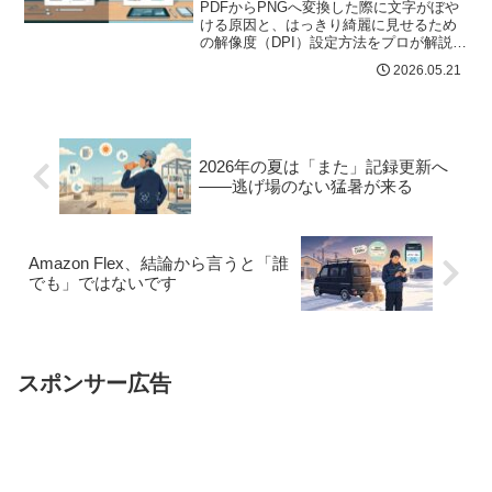
PDFからPNGへ変換した際に文字がぼや
ける原因と、はっきり綺麗に見せるため
の解像度（DPI）設定方法をプロが解説。
Windows/Macや無料ツールで文字や図面
2026.05.21
の視認性を劇的に向上させる高画質化テ
クニックを網羅。
2026年の夏は「また」記録更新へ
——逃げ場のない猛暑が来る
Amazon Flex、結論から言うと「誰
でも」ではないです
スポンサー広告